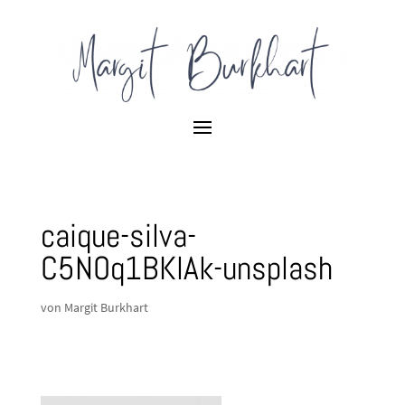
caique-silva-
C5NOq1BKlAk-unsplash
von
Margit Burkhart